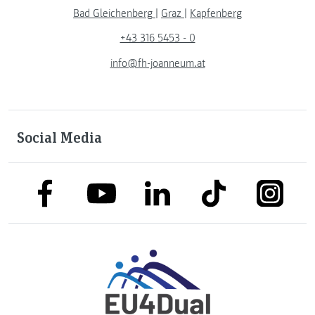
Bad Gleichenberg
|
Graz
|
Kapfenberg
+43 316 5453 - 0
info@fh-joanneum.at
Social Media
link to facebook
link to tiktok
link to
link to linkedin
link to youtube