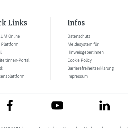
ck Links
Infos
UM Online
Datenschutz
 Plattform
Meldesystem für
l
Hinweisgeber:innen
iter:innen-Portal
Cookie Policy
sk
Barrierefreiheitserklärung
sensplattform
Impressum
link to facebook
link to lin
link to youtube