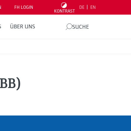
|
N
FH LOGIN
DE
EN
KONTRAST
S
ÜBER UNS
SUCHE
(BB)