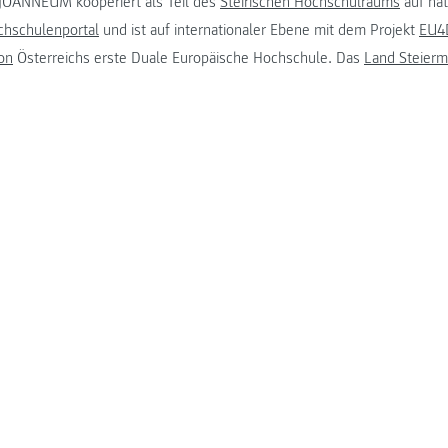
JOANNEUM kooperiert als Teil des
Steirischen Hochschulraums
auf na
chschulenportal
und ist auf internationaler Ebene mit dem Projekt
EU4D
on
Österreichs erste Duale Europäische Hochschule. Das
Land Steierm