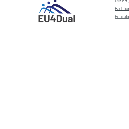
Die FH 
Fachho
Educati