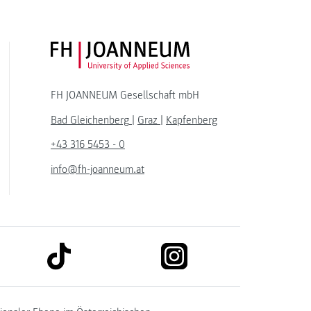
FH JOANNEUM Logo
FH JOANNEUM Gesellschaft mbH
Bad Gleichenberg
|
Graz
|
Kapfenberg
+43 316 5453 - 0
info@fh-joanneum.at
link to tiktok
link to instagram
kedin