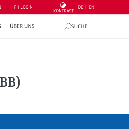
|
N
FH LOGIN
DE
EN
KONTRAST
S
ÜBER UNS
SUCHE
(BB)