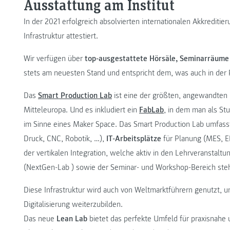
Ausstattung am Institut
In der 2021 erfolgreich absolvierten internationalen Akkreditie
Infrastruktur attestiert.
Wir verfügen über
top-ausgestattete Hörsäle, Seminarräume
stets am neuesten Stand und entspricht dem, was auch in der
Das
Smart Production Lab
ist eine der größten, angewandten L
Mitteleuropa. Und es inkludiert ein
FabLab
, in dem man als St
im Sinne eines Maker Space. Das Smart Production Lab umfasst
Druck, CNC, Robotik, …),
IT-Arbeitsplätze
für Planung (MES, 
der vertikalen Integration, welche aktiv in den Lehrveranstal
(NextGen-Lab ) sowie der Seminar- und Workshop-Bereich steh
Diese Infrastruktur wird auch von Weltmarktführern genutzt,
Digitalisierung weiterzubilden.
Das neue
Lean Lab
bietet das perfekte Umfeld für praxisnahe u