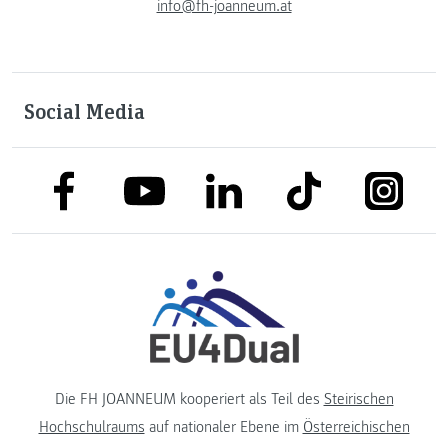
info@fh-joanneum.at
Social Media
link to facebook
link to tiktok
link to
link to linkedin
link to youtube
Die FH JOANNEUM kooperiert als Teil des
Steirischen
Hochschulraums
auf nationaler Ebene im
Österreichischen