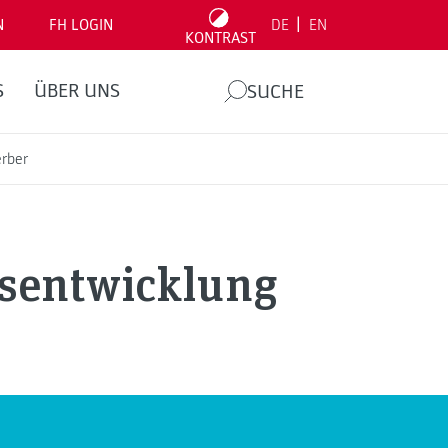
|
N
FH LOGIN
DE
EN
KONTRAST
S
ÜBER UNS
SUCHE
erber
ssentwicklung