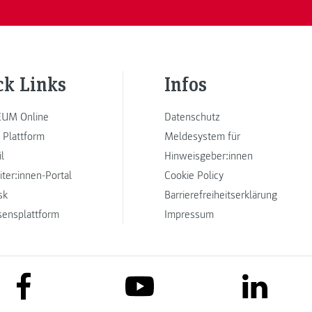
ck Links
Infos
UM Online
Datenschutz
 Plattform
Meldesystem für
l
Hinweisgeber:innen
iter:innen-Portal
Cookie Policy
sk
Barrierefreiheitserklärung
sensplattform
Impressum
link to facebook
link to lin
link to youtube