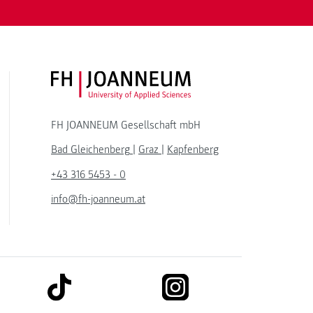
FH JOANNEUM Logo
FH JOANNEUM Gesellschaft mbH
Bad Gleichenberg
|
Graz
|
Kapfenberg
+43 316 5453 - 0
info@fh-joanneum.at
link to tiktok
link to instagram
kedin