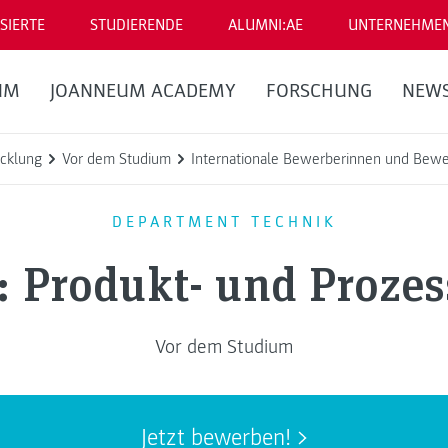
SIERTE
STUDIERENDE
ALUMNI:AE
UNTERNEHME
UM
JOANNEUM ACADEMY
FORSCHUNG
NEW
icklung
Vor dem Studium
Internationale Bewerberinnen und Bew
DEPARTMENT TECHNIK
: Produkt- und Proze
Vor dem Studium
Jetzt bewerben!