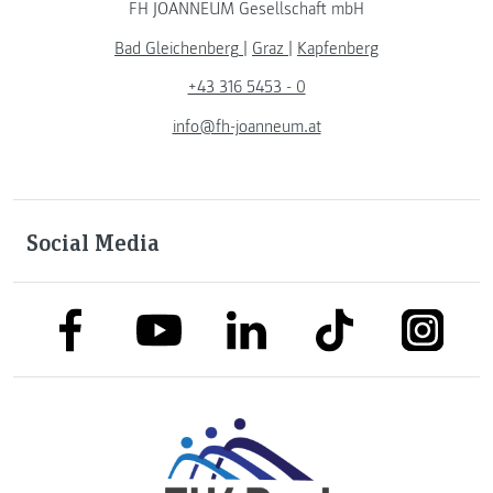
FH JOANNEUM Gesellschaft mbH
Bad Gleichenberg
|
Graz
|
Kapfenberg
+43 316 5453 - 0
info@fh-joanneum.at
Social Media
link to facebook
link to tiktok
link to
link to linkedin
link to youtube