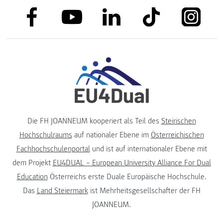
link to facebook
link to tiktok
link to
link to linkedin
link to youtube
Die FH JOANNEUM kooperiert als Teil des
Steirischen
Hochschulraums
auf nationaler Ebene im
Österreichischen
Fachhochschulenportal
und ist auf internationaler Ebene mit
dem Projekt
EU4DUAL – European University Alliance For Dual
Education
Österreichs erste Duale Europäische Hochschule.
Das
Land Steiermark
ist Mehrheitsgesellschafter der FH
JOANNEUM.