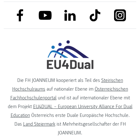
link to facebook
link to tiktok
link to
link to linkedin
link to youtube
Die FH JOANNEUM kooperiert als Teil des
Steirischen
Hochschulraums
auf nationaler Ebene im
Österreichischen
Fachhochschulenportal
und ist auf internationaler Ebene mit
dem Projekt
EU4DUAL – European University Alliance For Dual
Education
Österreichs erste Duale Europäische Hochschule.
Das
Land Steiermark
ist Mehrheitsgesellschafter der FH
JOANNEUM.