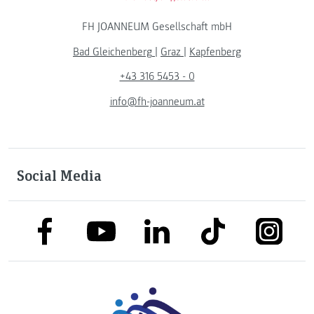
FH JOANNEUM Gesellschaft mbH
Bad Gleichenberg
|
Graz
|
Kapfenberg
+43 316 5453 - 0
info@fh-joanneum.at
Social Media
link to facebook
link to tiktok
link to
link to linkedin
link to youtube