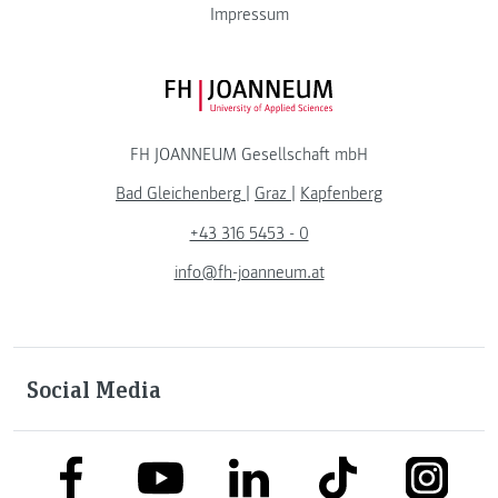
Impressum
FH JOANNEUM Logo
FH JOANNEUM Gesellschaft mbH
Bad Gleichenberg
|
Graz
|
Kapfenberg
+43 316 5453 - 0
info@fh-joanneum.at
Social Media
link to facebook
link to tiktok
link to
link to linkedin
link to youtube