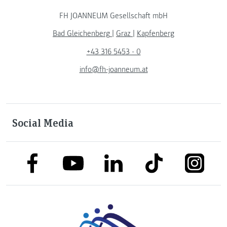
FH JOANNEUM Gesellschaft mbH
Bad Gleichenberg
|
Graz
|
Kapfenberg
+43 316 5453 - 0
info@fh-joanneum.at
Social Media
link to facebook
link to tiktok
link to
link to linkedin
link to youtube