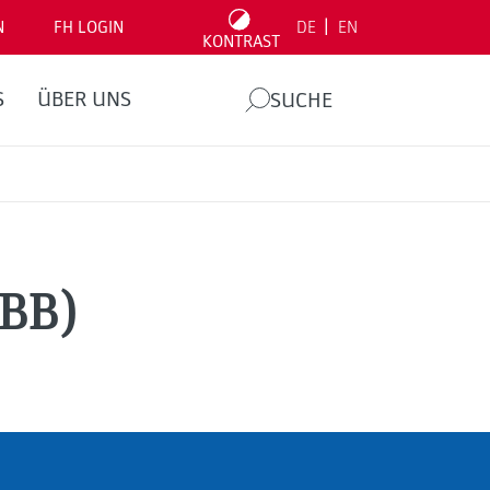
|
N
FH LOGIN
DE
EN
KONTRAST
S
ÜBER UNS
SUCHE
(BB)