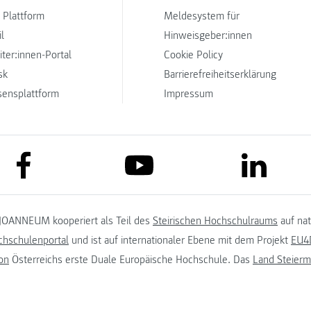
 Plattform
Meldesystem für
l
Hinweisgeber:innen
iter:innen-Portal
Cookie Policy
sk
Barrierefreiheitserklärung
sensplattform
Impressum
link to facebook
link to lin
link to youtube
JOANNEUM kooperiert als Teil des
Steirischen Hochschulraums
auf na
chschulenportal
und ist auf internationaler Ebene mit dem Projekt
EU4D
on
Österreichs erste Duale Europäische Hochschule. Das
Land Steierm