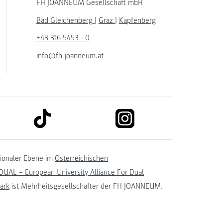
FH JOANNEUM Gesellschaft mbH
Bad Gleichenberg
|
Graz
|
Kapfenberg
+43 316 5453 - 0
info@fh-joanneum.at
link to tiktok
link to instagram
kedin
tionaler Ebene im
Österreichischen
UAL – European University Alliance For Dual
ark
ist Mehrheitsgesellschafter der FH JOANNEUM.