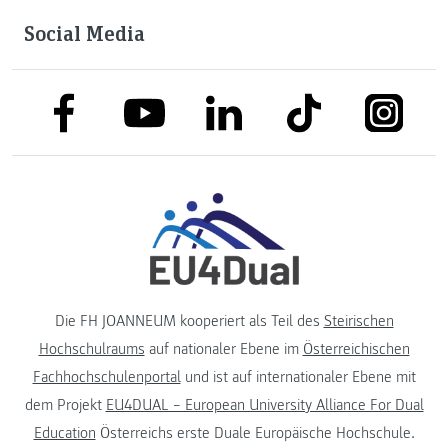
Social Media
link to facebook
link to tiktok
link to
link to linkedin
link to youtube
Die FH JOANNEUM kooperiert als Teil des
Steirischen
Hochschulraums
auf nationaler Ebene im
Österreichischen
Fachhochschulenportal
und ist auf internationaler Ebene mit
dem Projekt
EU4DUAL – European University Alliance For Dual
Education
Österreichs erste Duale Europäische Hochschule.