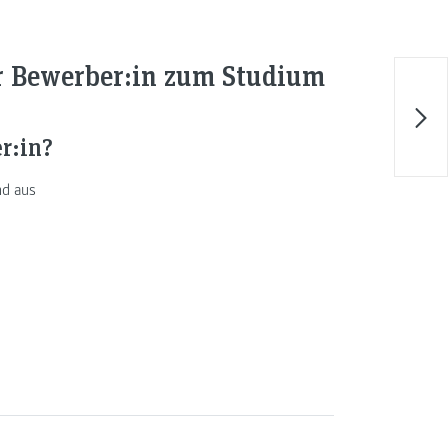
:r Bewerber:in zum Studium
er:in?
nd aus