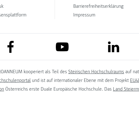
sk
Barrierefreiheitserklärung
sensplattform
Impressum
link to facebook
link to lin
link to youtube
JOANNEUM kooperiert als Teil des
Steirischen Hochschulraums
auf na
chschulenportal
und ist auf internationaler Ebene mit dem Projekt
EU4D
on
Österreichs erste Duale Europäische Hochschule. Das
Land Steierm