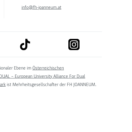
info@fh-joanneum.at
link to tiktok
link to instagram
kedin
tionaler Ebene im
Österreichischen
UAL – European University Alliance For Dual
ark
ist Mehrheitsgesellschafter der FH JOANNEUM.