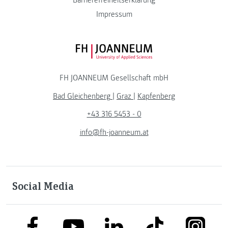
Impressum
FH JOANNEUM Logo
FH JOANNEUM Gesellschaft mbH
Bad Gleichenberg
|
Graz
|
Kapfenberg
+43 316 5453 - 0
info@fh-joanneum.at
Social Media
link to facebook
link to tiktok
link to
link to linkedin
link to youtube