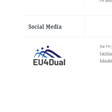
FH Wis
Social Media
Die FH 
Fachho
Educati