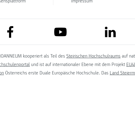
sensplattform
Impressum
link to facebook
link to lin
link to youtube
JOANNEUM kooperiert als Teil des
Steirischen Hochschulraums
auf na
chschulenportal
und ist auf internationaler Ebene mit dem Projekt
EU4D
on
Österreichs erste Duale Europäische Hochschule. Das
Land Steierm