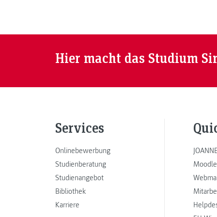
Hier macht das Studium Si
Services
Qui
Onlinebewerbung
JOANNE
Studienberatung
Moodle
Studienangebot
Webmai
Bibliothek
Mitarbe
Karriere
Helpde