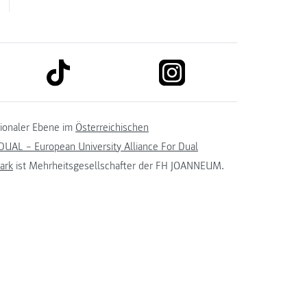
link to tiktok
link to instagram
kedin
tionaler Ebene im
Österreichischen
UAL – European University Alliance For Dual
ark
ist Mehrheitsgesellschafter der FH JOANNEUM.