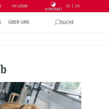
|
N
FH LOGIN
DE
EN
KONTRAST
S
ÜBER UNS
SUCHE
ab