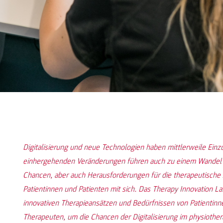
Digitalisierung und neue Technologien haben mittlerweile Einz
einhergehenden Veränderungen führen auch zu einem Wandel in 
Chancen, aber auch Herausforderungen für die therapeutische 
Patientinnen und Patienten mit sich. Das Therapy Innovation La
innovativen Therapieansätzen und Bedürfnissen von Patientin
Therapeuten, um die Chancen der Digitalisierung im physiother