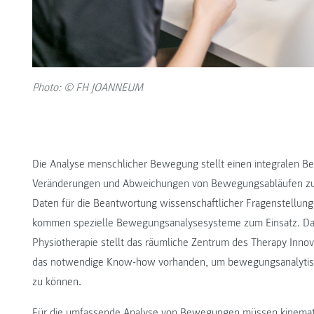
Photo: © FH JOANNEUM
Die Analyse menschlicher Bewegung stellt einen integralen Bes
Veränderungen und Abweichungen von Bewegungsabläufen zu 
Daten für die Beantwortung wissenschaftlicher Fragenstellun
kommen spezielle Bewegungsanalysesysteme zum Einsatz. Da
Physiotherapie stellt das räumliche Zentrum des Therapy Innova
das notwendige Know-how vorhanden, um bewegungsanalytisc
zu können.
Für die umfassende Analyse von Bewegungen müssen kinemat