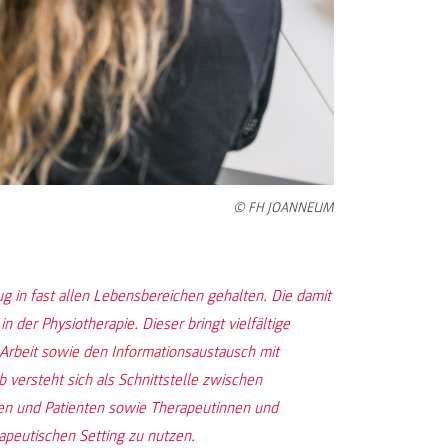
© FH JOANNEUM
ug in fast allen Lebensbereichen gehalten. Die damit
der Physiotherapie. Dieser bringt vielfältige
Arbeit sowie den Informationsaustausch mit
b versteht sich als Schnittstelle zwischen
nen und Patienten sowie Therapeutinnen und
apeutischen Setting zu nutzen.