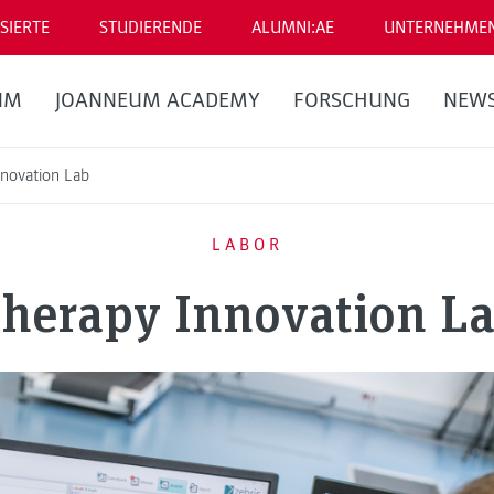
SIERTE
STUDIERENDE
ALUMNI:AE
UNTERNEHME
UM
JOANNEUM ACADEMY
FORSCHUNG
NEW
nnovation Lab
LABOR
herapy Innovation L