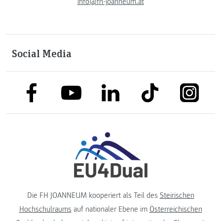
info@fh-joanneum.at
Social Media
link to facebook
link to tiktok
link to
link to linkedin
link to youtube
Die FH JOANNEUM kooperiert als Teil des
Steirischen
Hochschulraums
auf nationaler Ebene im
Österreichischen