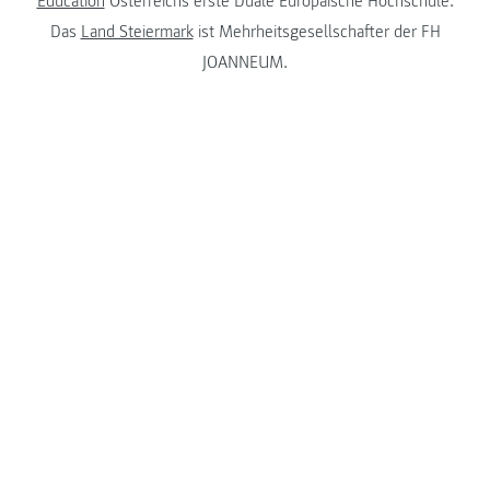
Education
Österreichs erste Duale Europäische Hochschule.
Das
Land Steiermark
ist Mehrheitsgesellschafter der FH
JOANNEUM.