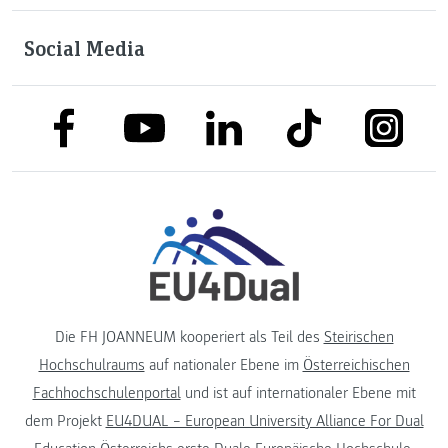
Social Media
link to facebook
link to tiktok
link to
link to linkedin
link to youtube
Die FH JOANNEUM kooperiert als Teil des
Steirischen
Hochschulraums
auf nationaler Ebene im
Österreichischen
Fachhochschulenportal
und ist auf internationaler Ebene mit
dem Projekt
EU4DUAL – European University Alliance For Dual