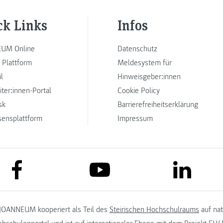
ck Links
Infos
UM Online
Datenschutz
 Plattform
Meldesystem für
l
Hinweisgeber:innen
iter:innen-Portal
Cookie Policy
sk
Barrierefreiheitserklärung
sensplattform
Impressum
link to facebook
link to lin
link to youtube
JOANNEUM kooperiert als Teil des
Steirischen Hochschulraums
auf na