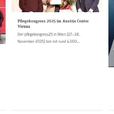
Event teil.
Pflegekongress 2025 im Austria Center
Vienna
Der pflegekongress25 in Wien (27.–28.
November 2025) bot mit rund 4.000
Teilnehmer:innen erneut einen bedeutenden
Rahmen für den fachlichen Austausch über
aktuelle Entwicklungen in Pflegepraxis,
Pflegewissenschaft und Pflegebildung. Das
Institut für Gesundheits- und Krankenpflege der
FH JOANNEUM war mit zwei Beiträgen
vertreten, die zentrale Aspekte des
Kongressmottos
„sicherheit:vertrauen:beziehung = pflegequalität“
aufgriffen.