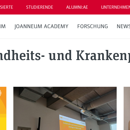
SIERTE
STUDIERENDE
ALUMNI:AE
UNTERNEHME
UM
JOANNEUM ACADEMY
FORSCHUNG
NEW
dheits- und Kranken