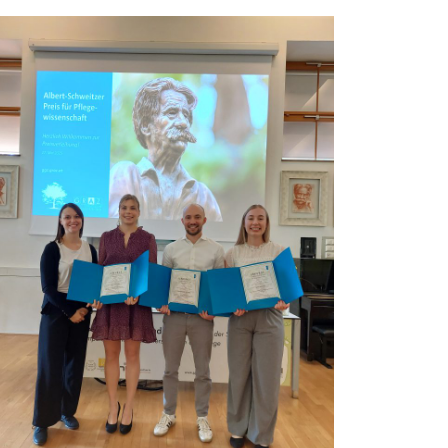
Kleidungsstück anzuziehen oder es mit einem
Körperöl zu versorgen, sind Wünsche, die tief
aus dem Bedürfnis kommen, ein Stück
Elternsein leben zu dürfen. Diese Handlungen
schenken Nähe, ermöglichen Berührung und
schaffen einen würdevollen Rahmen für den
Abschied.