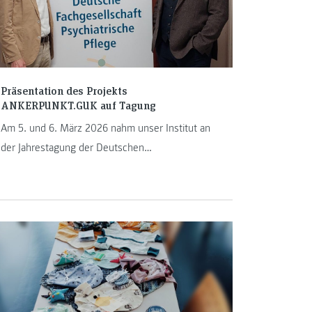
Präsentation des Projekts
ANKERPUNKT.GUK auf Tagung
Am 5. und 6. März 2026 nahm unser Institut an
der Jahrestagung der Deutschen
Fachgesellschaft Psychiatrische Pflege e. V.
(DFPP) in Köln teil. Die Tagung stand unter dem
Leitthema „Pflege einfach machen?
Handlungskompetent in vulnerablen und
komplexen Situationen“.