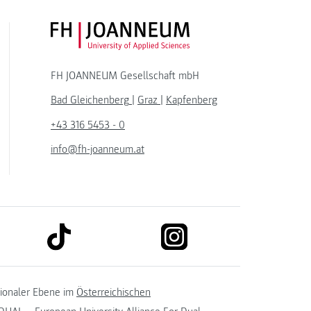
FH JOANNEUM Logo
FH JOANNEUM Gesellschaft mbH
Bad Gleichenberg
|
Graz
|
Kapfenberg
+43 316 5453 - 0
info@fh-joanneum.at
link to tiktok
link to instagram
kedin
tionaler Ebene im
Österreichischen