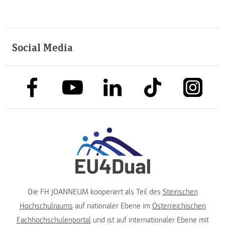
Social Media
link to facebook
link to tiktok
link to
link to linkedin
link to youtube
Die FH JOANNEUM kooperiert als Teil des
Steirischen
Hochschulraums
auf nationaler Ebene im
Österreichischen
Fachhochschulenportal
und ist auf internationaler Ebene mit