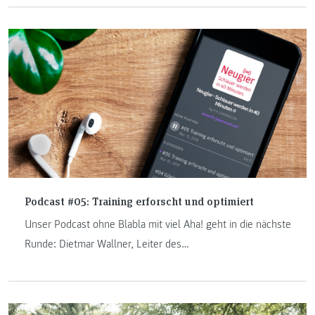
Wallner hat ihn zusammen mit der Bundessportakademie
(BSPA) entwickelt und leitet ihn. Im Gespräch erzählt er,
wie der Lehrgang konzeptioniert ist, was seine
Schwerpunkte in der Forschung sind und welche Ziele er
erreichen möchte.
Podcast #05: Training erforscht und optimiert
Unser Podcast ohne Blabla mit viel Aha! geht in die nächste
Runde: Dietmar Wallner, Leiter des
Sportwissenschaftlichen Labors an der FH JOANNEUM in
Bad Gleichenberg, weiht uns in sein Forschungsgebiet ein.