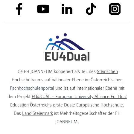
link to facebook
link to tiktok
link to
link to linkedin
link to youtube
Die FH JOANNEUM kooperiert als Teil des
Steirischen
Hochschulraums
auf nationaler Ebene im
Österreichischen
Fachhochschulenportal
und ist auf internationaler Ebene mit
dem Projekt
EU4DUAL – European University Alliance For Dual
Education
Österreichs erste Duale Europäische Hochschule.
Das
Land Steiermark
ist Mehrheitsgesellschafter der FH
JOANNEUM.