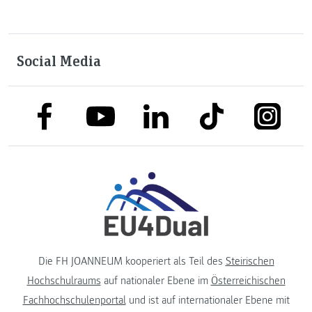
Social Media
link to facebook
link to tiktok
link to
link to linkedin
link to youtube
Die FH JOANNEUM kooperiert als Teil des
Steirischen
Hochschulraums
auf nationaler Ebene im
Österreichischen
Fachhochschulenportal
und ist auf internationaler Ebene mit