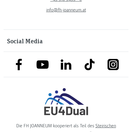
info@fh-joanneum.at
Social Media
link to facebook
link to tiktok
link to
link to linkedin
link to youtube
Die FH JOANNEUM kooperiert als Teil des
Steirischen