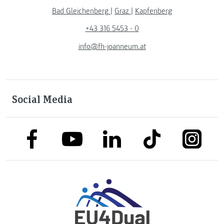
Bad Gleichenberg
|
Graz
|
Kapfenberg
+43 316 5453 - 0
info@fh-joanneum.at
Social Media
link to facebook
link to tiktok
link to
link to linkedin
link to youtube