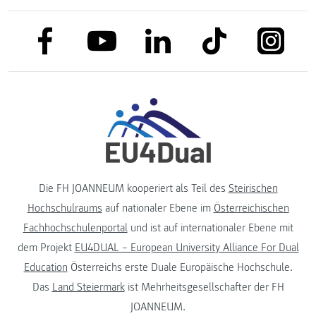
link to facebook
link to tiktok
link to
link to linkedin
link to youtube
Die FH JOANNEUM kooperiert als Teil des
Steirischen
Hochschulraums
auf nationaler Ebene im
Österreichischen
Fachhochschulenportal
und ist auf internationaler Ebene mit
dem Projekt
EU4DUAL – European University Alliance For Dual
Education
Österreichs erste Duale Europäische Hochschule.
Das
Land Steiermark
ist Mehrheitsgesellschafter der FH
JOANNEUM.