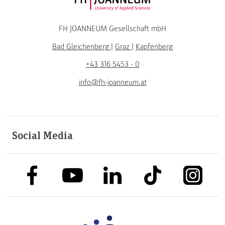
FH JOANNEUM Logo
FH JOANNEUM Gesellschaft mbH
Bad Gleichenberg
|
Graz
|
Kapfenberg
+43 316 5453 - 0
info@fh-joanneum.at
Social Media
link to facebook
link to tiktok
link to
link to linkedin
link to youtube