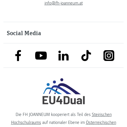
info@fh-joanneum.at
Social Media
link to facebook
link to tiktok
link to
link to linkedin
link to youtube
Die FH JOANNEUM kooperiert als Teil des
Steirischen
Hochschulraums
auf nationaler Ebene im
Österreichischen