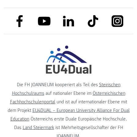
link to facebook
link to tiktok
link to
link to linkedin
link to youtube
Die FH JOANNEUM kooperiert als Teil des
Steirischen
Hochschulraums
auf nationaler Ebene im
Österreichischen
Fachhochschulenportal
und ist auf internationaler Ebene mit
dem Projekt
EU4DUAL – European University Alliance For Dual
Education
Österreichs erste Duale Europäische Hochschule.
Das
Land Steiermark
ist Mehrheitsgesellschafter der FH
JOANNEUM.