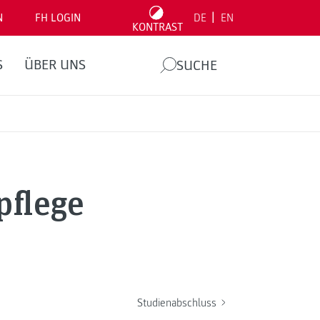
|
N
FH LOGIN
DE
EN
KONTRAST
S
ÜBER UNS
SUCHE
pflege
Studienabschluss