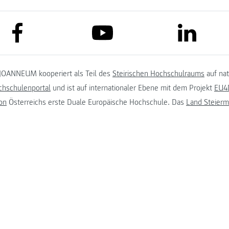
link to facebook
link to lin
link to youtube
JOANNEUM kooperiert als Teil des
Steirischen Hochschulraums
auf na
chschulenportal
und ist auf internationaler Ebene mit dem Projekt
EU4D
on
Österreichs erste Duale Europäische Hochschule. Das
Land Steierm