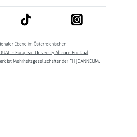
link to tiktok
link to instagram
kedin
tionaler Ebene im
Österreichischen
UAL – European University Alliance For Dual
ark
ist Mehrheitsgesellschafter der FH JOANNEUM.