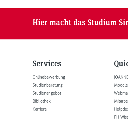
Hier macht das Studium Si
Services
Qui
Onlinebewerbung
JOANNE
Studienberatung
Moodle
Studienangebot
Webmai
Bibliothek
Mitarbe
Karriere
Helpde
FH Wis