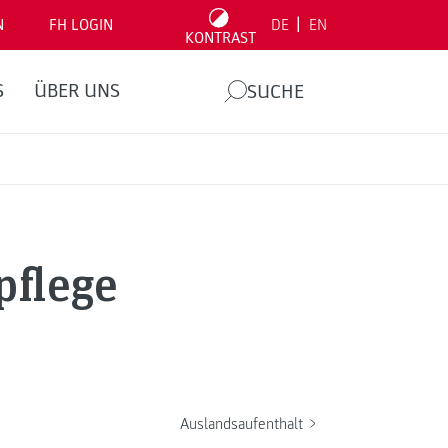
|
N
FH LOGIN
DE
EN
KONTRAST
S
ÜBER UNS
SUCHE
pflege
Auslandsaufenthalt