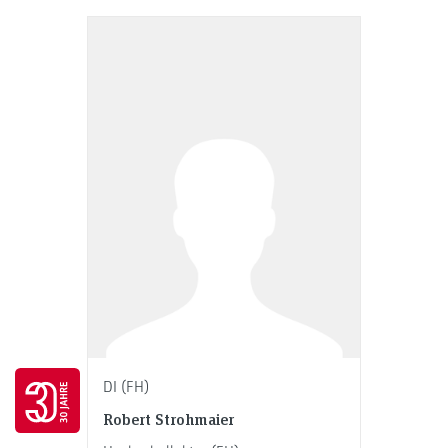
Go to 30 years FH JOANNEUM page
DI (FH)
Robert Strohmaier